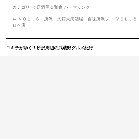
カテゴリー:
居酒屋＆和食
パーマリンク
←
ＶＯＬ．６ 所沢：大箱大衆酒場 百味所沢プ
ＶＯＬ．８
ロペ店
ユキチがゆく！所沢周辺の武蔵野グルメ紀行