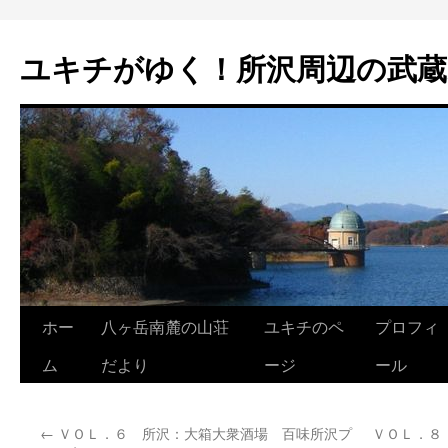
ユキチがゆく！所沢周辺の武蔵
ホー
八ヶ岳南麓の山荘
ユキチのペ
プロフィ
コ
ム
だより
ージ
ール
ン
テ
←
ＶＯＬ．６ 所沢：大箱大衆酒場 百味所沢プ
ＶＯＬ．８
ン