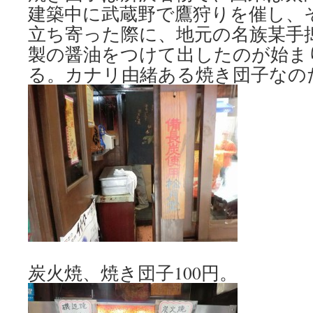
建築中に武蔵野で鷹狩りを催し、
立ち寄った際に、地元の名族某手
製の醤油をつけて出したのが始ま
る。カナリ由緒ある焼き団子なの
炭火焼、焼き団子100円。