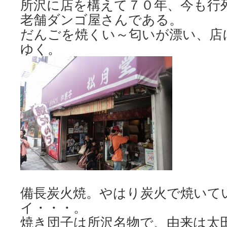
所沢に店を構えて７０年、今も行
老舗ダンゴ屋さんである。
だんごを焼くい～匂いが漂い、店
ゆく。
備長炭火焼。やはり炭火で焼いて
イ・・・。
焼き団子は所沢名物で、由来は太