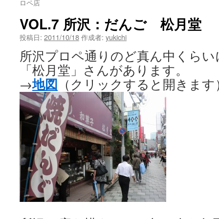
ロペ店
ツ
VOL.7 所沢：だんご 松月堂
へ
投稿日:
2011/10/18
作成者:
yukichi
ス
所沢プロペ通りのど真ん中くらい
「松月堂」さんがあります。
キ
地図
→
（クリックすると開きます
ッ
プ